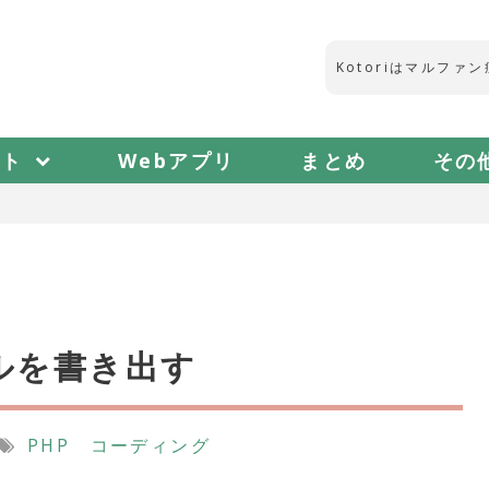
今
後
は
、
マ
ル
フ
ァ
ン
症
フト
Webアプリ
まとめ
その
イルを書き出す
PHP
コーディング