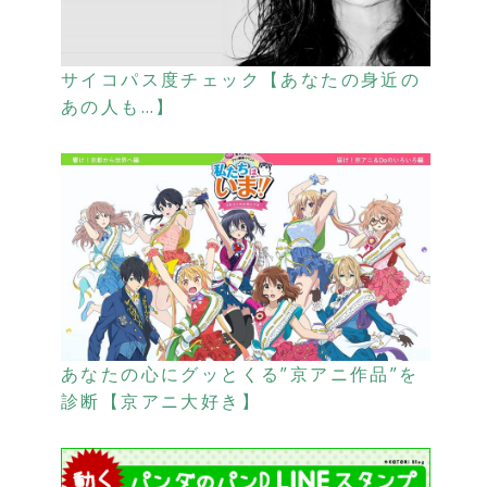
サイコパス度チェック【あなたの身近の
あの人も…】
あなたの心にグッとくる”京アニ作品”を
診断【京アニ大好き】