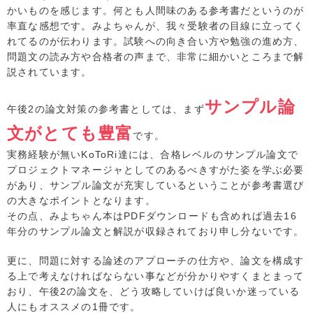
かいものを感じます。何とも人間味のある参考書だというのが
率直な感想です。みよちゃんが、我々受験者の目線に立ってく
れてるのが伝わります。試験への向き合い方や勉強の進め方、
問題文の読み方や合格者の声まで、非常に細かいところまで解
説されています。
サンプル論
午後2の論文対策の参考書としては、まず
文がとても豊富
です。
実務経験が無いKoToRi達には、合格レベルのサンプル論文で
プロジェクトマネージャとしてのあるべきすがた姿を学ぶ必要
があり、サンプル論文が充実しているということが参考書選び
の大きなポイントとなります。
その点、みよちゃん本はPDFダウンロードも含めれば過去16
年分のサンプル論文と解説が収録されており申し分ないです。
更に、問題に対する論述のアプローチの仕方や、論文を構成す
る上で考えなければならない事などが分かりやすくまとまって
おり、午後2の論文を、どう攻略していけば良いか迷っている
人にもオススメの1冊です。