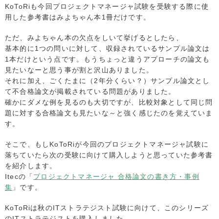
KoToRiも今回プロジェクトマネージャ試験を受験する際に使
用した参考書はみよちゃん本1冊だけです。
ただ、みよちゃん本の欠点をしいて挙げるとしたら、
基本的に1つの問いに対して、収録されているサンプル論文は
1本だけという点です。もうちょっと違うアプローチの論文も
見たいなーと思う事が割と沢山ありました。
それに加え、ごくたまに（2年分くらい？）サンプル論文とし
て不合格論文が掲載されている問題がありました。
確かにダメな例を見るのも大切ですが、比較対象として同じ問
題に対する合格論文も見たいな～と強く感じたのを覚えていま
す。
そこで、もしKoToRiが今回のプロジェクトマネージャ試験に
落ちていたら次の受験に向けて購入しようと思っていた参考書
を紹介します。
Itecの「
プロジェクトマネージャ 合格論文の書き方・事例
集
」です。
KoToRiは秋のITストラテジスト試験に向けて、このシリーズ
のITストラテジストを購入しました。