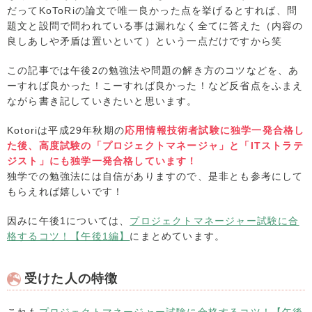
だってKoToRiの論文で唯一良かった点を挙げるとすれば、問
題文と設問で問われている事は漏れなく全てに答えた（内容の
良しあしや矛盾は置いといて）という一点だけですから笑
この記事では午後2の勉強法や問題の解き方のコツなどを、あ
ーすれば良かった！こーすれば良かった！など反省点をふまえ
ながら書き記していきたいと思います。
Kotoriは平成29年秋期の
応用情報技術者試験に独学一発合格し
た後、高度試験の「プロジェクトマネージャ」と「ITストラテ
ジスト」にも独学一発合格しています！
独学での勉強法には自信がありますので、是非とも参考にして
もらえれば嬉しいです！
因みに午後1については、
プロジェクトマネージャー試験に合
格するコツ！【午後1編】
にまとめています。
受けた人の特徴
これも
プロジェクトマネージャー試験に合格するコツ！【午後