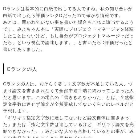
Dランクは基本的に白紙で出してる人ですね。私の知り合いが
白紙で出したら評価ランクDだったので確かな情報です。
あとは、問われていない事を書いた場合もこれに該当するよう
です。みよちゃん本に「実際にプロジェクトマネージャを経験
したことはないけど、もし自分がプロジェクトマネージャだっ
たら、という視点で論述します。」と書いたらD評価だったと
書いてありました。
Cランクの人
Cランクの人は、おそらく著しく文字数が不足している人、つ
まり論文を書ききれなくて全然中途半端に終わってしまった人
だと思います。この場合の「書ききれなかった」とは、全然指
定文字数に達せず論文が全然完成してないくらいのレベルだと
予想します。
「ギリギリ指定文字数に達してないけど論文自体は書ききっ
た」または「指定文字数は達しているけど、ギリギリ論文を完
結できなかった。」みたいな人でも合格しているとの事が、み
んな大好きみよちゃん本に書かれています。