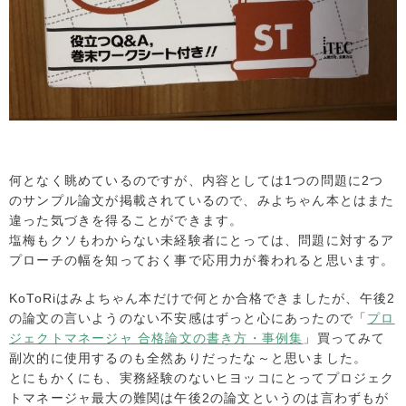
何となく眺めているのですが、内容としては1つの問題に2つ
のサンプル論文が掲載されているので、みよちゃん本とはまた
違った気づきを得ることができます。
塩梅もクソもわからない未経験者にとっては、問題に対するア
プローチの幅を知っておく事で応用力が養われると思います。
KoToRiはみよちゃん本だけで何とか合格できましたが、午後2
の論文の言いようのない不安感はずっと心にあったので「
プロ
ジェクトマネージャ 合格論文の書き方・事例集
」買ってみて
副次的に使用するのも全然ありだったな～と思いました。
とにもかくにも、実務経験のないヒヨッコにとってプロジェク
トマネージャ最大の難関は午後2の論文というのは言わずもが