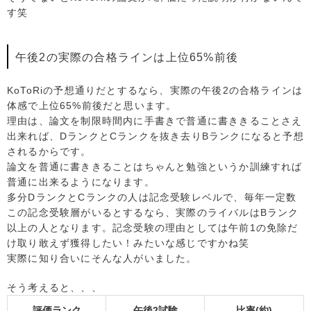
す笑
午後2の実際の合格ラインは上位65%前後
KoToRiの予想通りだとするなら、実際の午後2の合格ラインは
体感で上位65%前後だと思います。
理由は、論文を制限時間内に手書きで普通に書ききることさえ
出来れば、DランクとCランクを抜き去りBランクになると予想
されるからです。
論文を普通に書ききることはちゃんと勉強というか訓練すれば
普通に出来るようになります。
多分DランクとCランクの人は記念受験レベルで、毎年一定数
この記念受験層がいるとするなら、実際のライバルはBランク
以上の人となります。記念受験の理由としては午前1の免除だ
け取り敢えず獲得したい！みたいな感じですかね笑
実際に知り合いにそんな人がいました。
そう考えると、、、
評価ランク
午後2試験
比率(約)