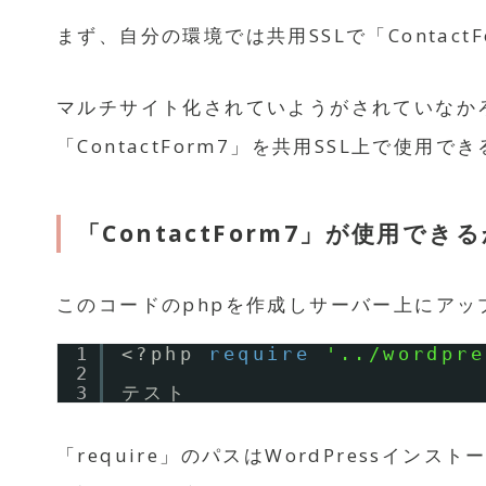
まず、自分の環境では共用SSLで「Contac
マルチサイト化されていようがされていなか
「ContactForm7」を共用SSL上で使
「ContactForm7」が使用で
このコードのphpを作成しサーバー上にアッ
1
<?php 
require
'../wordpre
2
3
テスト
「require」のパスはWordPressインストー