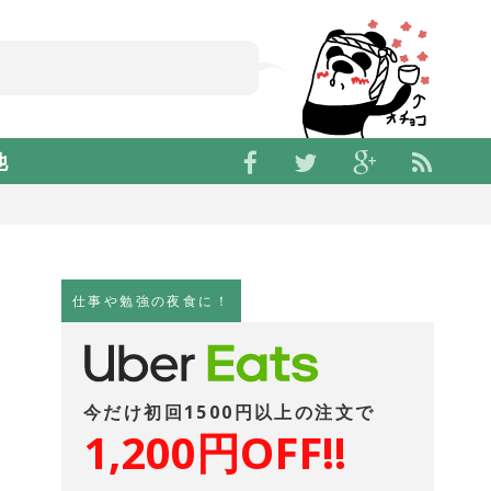
関
す
る
ト
ピ
ッ
ク
も
扱
っ
て
他
仕事や勉強の夜食に！
今だけ初回1500円以上の注文で
1,200円OFF!!