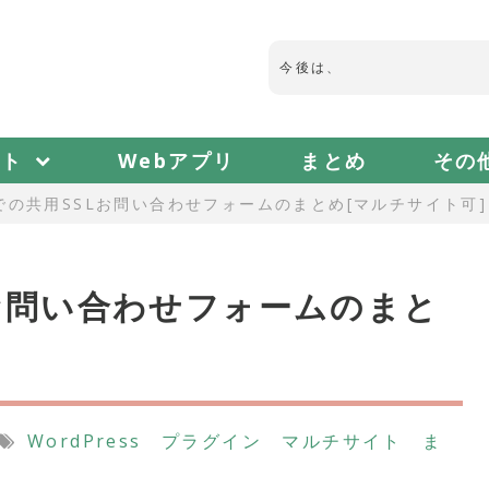
今
後
は
、
マ
ル
フ
ァ
ン
症
候
群
に
フト
Webアプリ
まとめ
その
ssでの共用SSLお問い合わせフォームのまとめ[マルチサイト可]
SLお問い合わせフォームのまと
WordPress
プラグイン
マルチサイト
ま