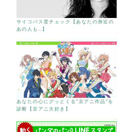
サイコパス度チェック【あなたの身近の
あの人も…】
あなたの心にグッとくる”京アニ作品”を
診断【京アニ大好き】