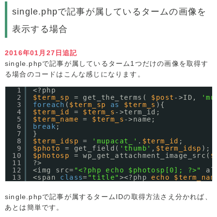
single.phpで記事が属しているタームの画像を
表示する場合
2016年01月27日追記
single.phpで記事が属しているターム1つだけの画像を取得す
る場合のコードはこんな感じになります。
1
<?php
2
$term_sp
= get_the_terms( 
$post
->ID, 
'mu
3
foreach
(
$term_sp
as
$term_s
){
4
$term_id
= 
$term_s
->term_id;
5
$term_name
= 
$term_s
->name;
6
break
;
7
}
8
$term_idsp
= 
'mupacat_'
.
$term_id
; 
9
$photo
= get_field(
'thumb'
,
$term_idsp
);
10
$photosp
= wp_get_attachment_image_src(
$
11
?>
12
<img src=
"<?php echo $photosp[0]; ?>"
al
13
<span 
class
=
"title"
><?php 
echo
$term_nam
single.phpで記事が属するタームIDの取得方法さえ分かれば、
あとは簡単です。