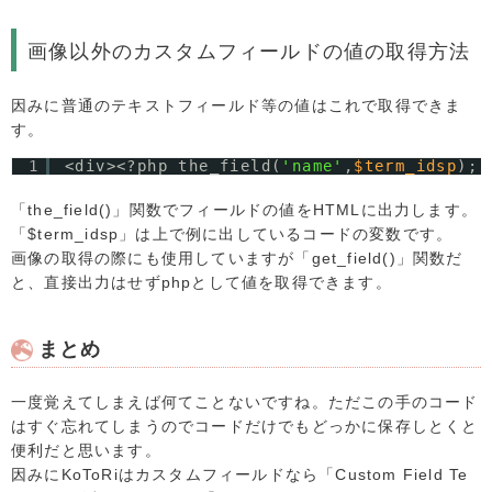
画像以外のカスタムフィールドの値の取得方法
因みに普通のテキストフィールド等の値はこれで取得できま
す。
1
<div><?php the_field(
'name'
,
$term_idsp
); 
「the_field()」関数でフィールドの値をHTMLに出力します。
「$term_idsp」は上で例に出しているコードの変数です。
画像の取得の際にも使用していますが「get_field()」関数だ
と、直接出力はせずphpとして値を取得できます。
まとめ
一度覚えてしまえば何てことないですね。ただこの手のコード
はすぐ忘れてしまうのでコードだけでもどっかに保存しとくと
便利だと思います。
因みにKoToRiはカスタムフィールドなら「Custom Field Te