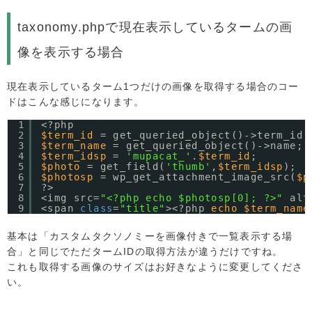
taxonomy.phpで現在表示しているタームの画
像を表示する場合
現在表示しているターム1つだけの画像を取得する場合のコー
ドはこんな感じになります。
1
<?php
2
$term_id
= get_queried_object()->term_id;
3
$term_name
= get_queried_object()->name;
4
$term_idsp
= 
'mupacat_'
.
$term_id
; 
5
$photo
= get_field(
'thumb'
,
$term_idsp
);
6
$photosp
= wp_get_attachment_image_src(
$p
7
?>
8
<img src=
"<?php echo $photosp[0]; ?>"
alt
9
<span 
class
=
"title"
><?php 
echo
$term_name
基本は「カスタムタクソノミーを画像付きで一覧表示する場
合」と同じでただタームIDの取得方法が違うだけですね。
これも取得する画像のサイズはお好きなように変更してくださ
い。