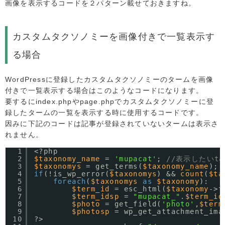
画像を表示するコードを２パターン載せておきますね。
カスタムタクソノミーを画像付きで一覧表示す
る場合
WordPressに登録したカスタムタクソノミーのタームを画像
付きで一覧表示する場合はこのようなコードになります。
要するにindex.phpやpage.phpでカスタムタクソノミーに登
録したタームの一覧を表示する時に使用するコードです。
因みに下記のコードは記事が登録されていないタームは表示さ
れません。
1
<?php
2
$taxonomy_name
= 
'mupacat'
; 
//表示したいtax
3
$taxonomys
= get_terms(
$taxonomy_name
);
4
if
(!is_wp_error(
$taxonomys
) && 
count
(
$ta
5
foreach
(
$taxonomys
as
$taxonomy
):
6
$term_id
= esc_html(
$taxonomy
->t
7
$term_idsp
= 
"mupacat_"
.
$term_id
8
$photo
= get_field(
'photo'
,
$term
9
$photosp
= wp_get_attachment_ima
10
?>