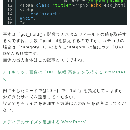
11
<a href=
"/mupamupa/mupac
12
<span 
class
=
"title"
><?php 
echo
esc_html(
13
<?php
14
endforeach
;
15
endif
;
16
?>
基本は「get_field()」関数でカスタムフィールドの値を取得す
るんですね。引数にpost_idを指定するのですが、カテゴリの
場合は「category_1」のようにcategory_の後にカテゴリのI
Dが入る形式です。
画像の出力自体はこの記事と同じですね。
アイキャッチ画像の「URL,横幅,高さ」を取得する[WordPres
s]
例に出したコードでは10行目で「’full’」を指定していますが
お好きなサイズを設定してください。
設定できるサイズを追加する方法はこの記事を参考にしてくだ
さい。
メディアのサイズを追加する[WordPress]